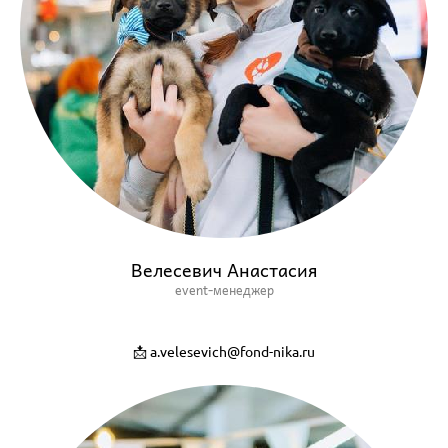
Велесевич Анастасия
event-менеджер
📩 a.velesevich@fond-nika.ru