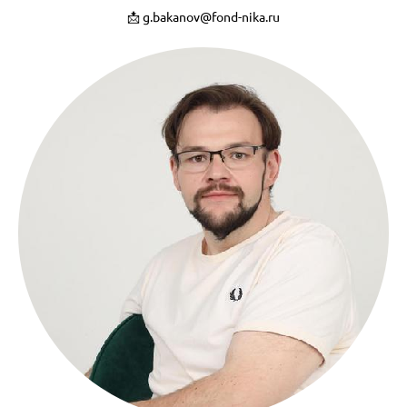
📩 g.bakanov@fond-nika.ru