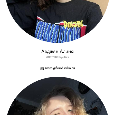
Авджян Алина
smm-менеджер
📩 smm@fond-nika.ru