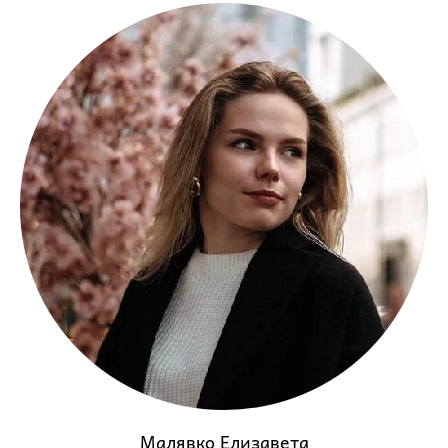
Малявко Елизавета