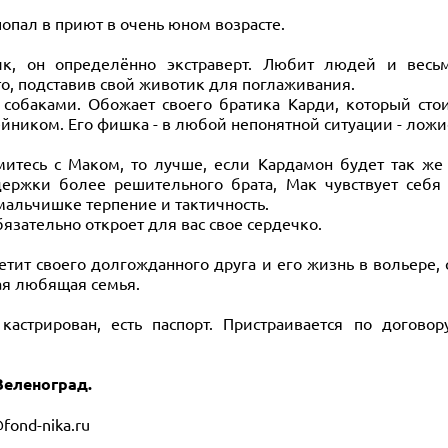
 попал в приют в очень юном возрасте.
, он определённо экстраверт. Любит людей и весь
то, подставив свой животик для поглаживания.
собаками. Обожает своего братика Карди, который стои
йником. Его фишка - в любой непонятной ситуации - ложи
итесь с Маком, то лучше, если Кардамон будет так же 
ржки более решительного брата, Мак чувствует себя 
мальчишке терпение и тактичность.
бязательно откроет для вас свое сердечко.
етит своего долгожданного друга и его жизнь в вольере
ая любящая семья.
, кастрирован, есть паспорт. Пристраивается по догов
Зеленоград.
fond-nika.ru