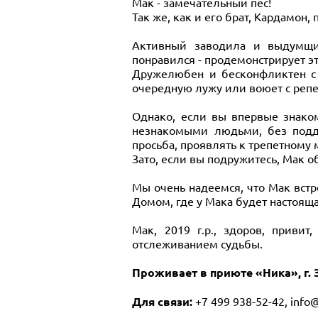
Мак - замечательный пёс!
Так же, как и его брат, Кардамон,
Активный заводила и выдумщик
понравился - продемонстрирует э
Дружелюбен и бесконфликтен с 
очередную лужу или воюет с репе
Однако, если вы впервые знаком
незнакомыми людьми, без подде
просьба, проявлять к трепетному 
Зато, если вы подружитесь, Мак о
Мы очень надеемся, что Мак встр
Домом, где у Мака будет настоящ
Мак, 2019 г.р., здоров, привит
отслеживанием судьбы.
Проживает в приюте «Ника», г. 
Для связи:
+7 499 938-52-42, info@