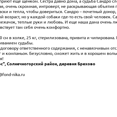
 приют еще щенком. Сестра давно дома, а судьба Сандро сл
ая, очень скромная, интроверт, не раскрывающая объятия 
ски и тепла, чтобы довериться. Сандро – почетный донор,
й возраст, но у каждой собаки где-то есть свой человек. С
 лежачок, теплые руки и любовь. И еще наша дама очень 
вствует там себя очень комфортно.
 см в холке, 25 кг, стерилизована, привита и чипирована.
живанием судьбы.
 договору ответственного содержания, с ненавязчивым о
руг и компаньон. Безусловно, сможет жить и в хорошем воль
я!
ос
", Солнечногорский район, деревня Брехово
@fond-nika.ru