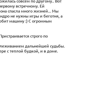
ожилась совсем по другому.. Вот
первому встречному. Ей
 она спасла много жизней... Мы
андро не нужны игры и беготня, а
любит машину :) С огромным
 Пристраивается строго по
тслеживанием дальнейшей судьбы.
ере с теплой будкой, и в доме.